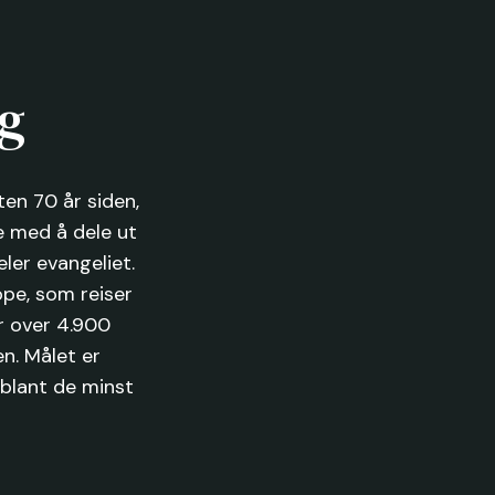
ng
en 70 år siden,
e med å dele ut
ler evangeliet.
pe, som reiser
r over 4.900
en. Målet er
 blant de minst