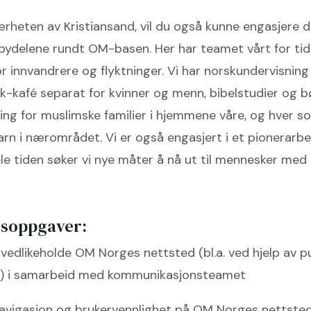
 nærheten av Kristiansand, vil du også kunne engasjere 
i bydelene rundt OM-basen. Her har teamet vårt for tid
for innvandrere og flyktninger. Vi har norskundervisnin
råk-kafé separat for kvinner og menn, bibelstudier og 
ing for muslimske familier i hjemmene våre, og hver s
barn i nærområdet. Vi er også engasjert i et pionerar
le tiden søker vi nye måter å nå ut til mennesker med 
soppgaver:
g vedlikeholde OM Norges nettsted (bl.a. ved hjelp av
s) i samarbeid med kommunikasjonsteamet
navigasjon og brukervennlighet på OM Norges nettstede