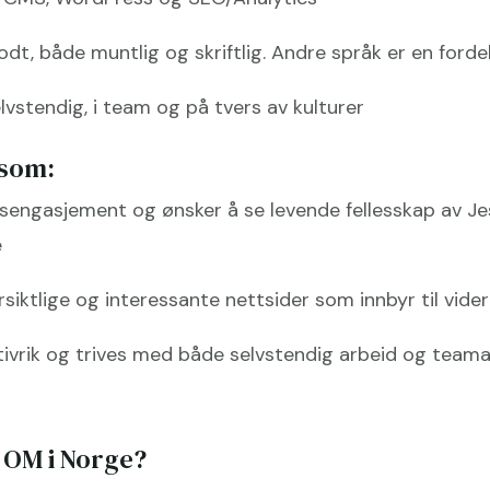
odt, både muntlig og skriftlig. Andre språk er en forde
lvstendig, i team og på tvers av kulturer
 som:
onsengasjement og ønsker å se levende fellesskap av J
e
versiktlige og interessante nettsider som innbyr til vide
tiativrik og trives med både selvstendig arbeid og team
 OM i Norge?