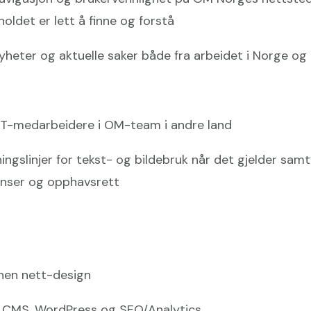
oldet er lett å finne og forstå
yheter og aktuelle saker både fra arbeidet i Norge og 
IT-medarbeidere i OM-team i andre land
ningslinjer for tekst- og bildebruk når det gjelder samt
senser og opphavsrett
nnen nett-design
l CMS, WordPress og SEO/Analytics