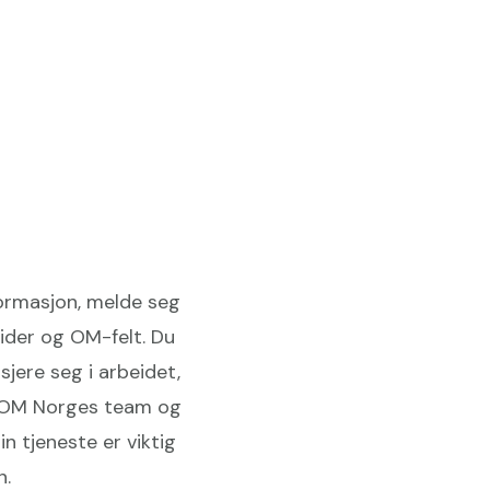
nformasjon, melde seg
sider og OM-felt. Du
sjere seg i arbeidet,
d i OM Norges team og
 tjeneste er viktig
n.