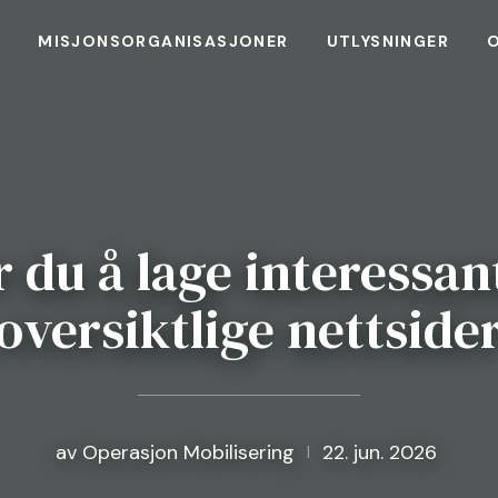
L
MISJONSORGANISASJONER
UTLYSNINGER
r du å lage interessan
oversiktlige nettside
av
Operasjon Mobilisering
22. jun. 2026
|