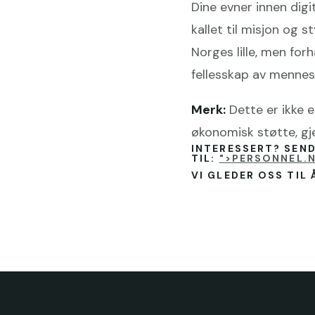
Dine evner innen digit
kallet til misjon og 
Norges lille, men for
fellesskap av mennesk
Merk:
Dette er ikke e
økonomisk støtte, gj
INTERESSERT? SEN
TIL:
">
PERSONNEL
VI GLEDER OSS TIL 