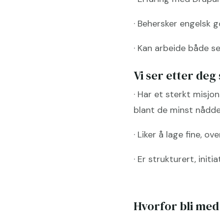
· Behersker engelsk g
· Kan arbeide både se
Vi ser etter deg
· Har et sterkt misj
blant de minst nådd
· Liker å lage fine, o
· Er strukturert, ini
Hvorfor bli med