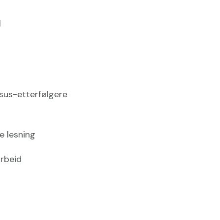
l
esus-etterfølgere
re lesning
arbeid