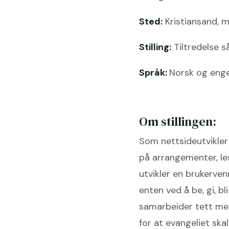
Sted:
Kristiansand, m
Stilling:
Tiltredelse s
Språk:
Norsk og engel
Om stillingen:
Som nettsideutvikler 
på arrangementer, les
utvikler en brukervenn
enten ved å be, gi, b
samarbeider tett med
for at evangeliet ska