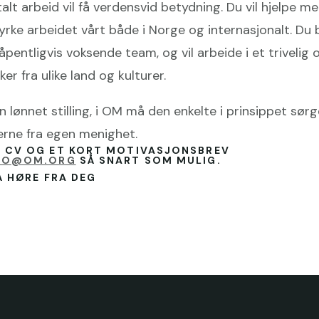
alt arbeid vil få verdensvid betydning. Du vil hjelpe me
styrke arbeidet vårt både i Norge og internasjonalt. Du 
håpentligvis voksende team, og vil arbeide i et trivelig
er fra ulike land og kulturer.
n lønnet stilling, i OM må den enkelte i prinsippet sør
erne fra egen menighet.
D CV OG ET KORT MOTIVASJONSBREV
.NO@OM.ORG
SÅ SNART SOM MULIG.
Å HØRE FRA DEG