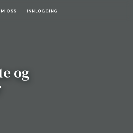
OM OSS
INNLOGGING
te og
r