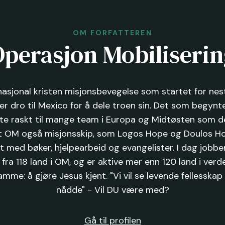
OM FORFATTEREN
perasjon Mobiliseri
nasjonal kristen misjonsbevegelse som startet for nest
er dro til Mexico for å dele troen sin. Det som begynt
ste raskt til mange team i Europa og Midtøsten som de
t OM også misjonsskip, som Logos Hope og Doulos Ho
t med bøker, hjelpearbeid og evangelister. I dag jobbe
ra 118 land i OM, og er aktive mer enn 120 land i verd
amme: å gjøre Jesus kjent. "Vi vil se levende fellesskap
nådde" - Vil DU være med?
Gå til profilen