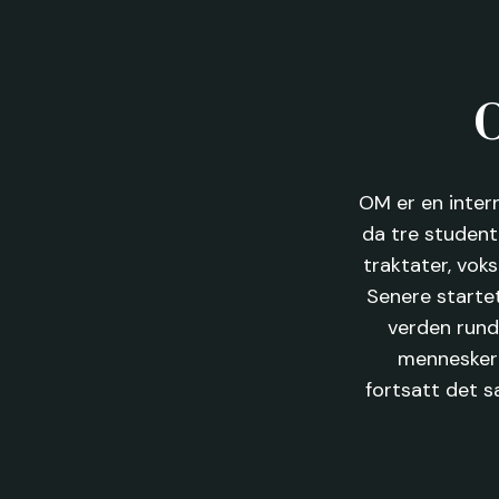
O
OM er en inter
da tre student
traktater, vok
Senere starte
verden rund
mennesker f
fortsatt det s