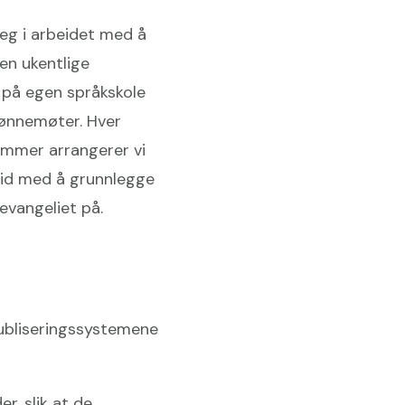
deg i arbeidet med å
en ukentlige
g på egen språkskole
bønnemøter. Hver
ommer arrangerer vi
beid med å grunnlegge
evangeliet på.
 publiseringssystemene
r, slik at de